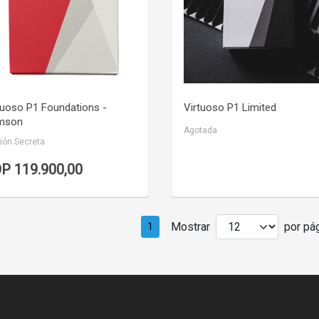
VER DETALLE
VER DETALLE
tuoso P1 Foundations -
Virtuoso P1 Limited
mson
Agotada
ión Secreta
P 119.900,00
Mostrar
por pág
1