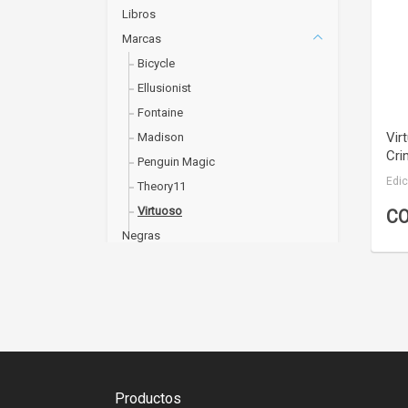
Libros
Marcas
Bicycle
Ellusionist
Fontaine
Vir
Madison
Cri
Penguin Magic
Edic
Theory11
Virtuoso
CO
Negras
Novedades
Ofertas
Packs
Plasticas
Poker
Remate
Productos
Rubik