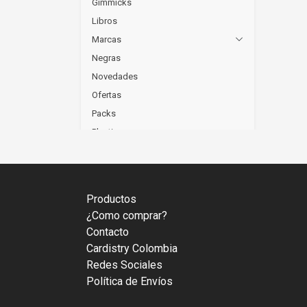
Gimmicks
Libros
Marcas
Negras
Novedades
Ofertas
Packs
Plasticas
Poker
Remate
Rubik
Productos
Tarot
¿Como comprar?
Trucos de Magia
Contacto
Videos
Cardistry Colombia
Redes Sociales
Política de Envíos