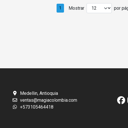
Mostrar
por pág
1
Medellin, Antioquia
ventas@magiacolombia.com
+573105464418